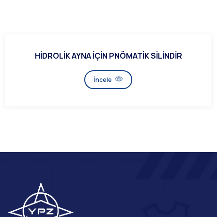
HİDROLİK AYNA İÇİN PNÖMATİK SİLİNDİR
İncele